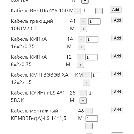
+
Кабель ВБбШв 4*6-1
50
М
Add
−
+
Кабель греющий
41
Add
−
10BTV2-CT
М
+
Кабель КИПиА
14
Add
−
16х2х0,75
М
+
Кабель КИПиА
12
Add
−
8х2х0,75
М
+
Кабель КМТГВЭВЭВ ХА
КМ
Add
−
12х2х1,5
+
Кабель КУИНнг-LS 4*1
25
Add
−
5ВЭК
М
+
Кабель монтажный
46
Add
−
КПМВВГнг(А)-LS 14*1,5
М
+