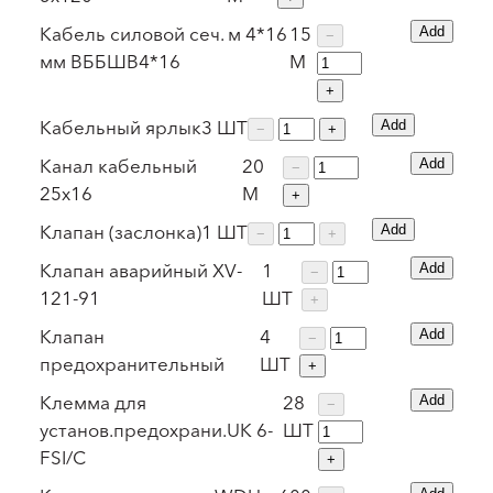
Кабель силовой сеч. м 4*16
15
Add
−
мм ВББШВ4*16
М
+
Кабельный ярлык
3
ШТ
Add
−
+
Канал кабельный
20
Add
−
25х16
М
+
Клапан (заслонка)
1
ШТ
Add
−
+
Клапан аварийный XV-
1
Add
−
121-91
ШТ
+
Клапан
4
Add
−
предохранительный
ШТ
+
Клемма для
28
Add
−
установ.предохрани.UK 6-
ШТ
FSI/C
+