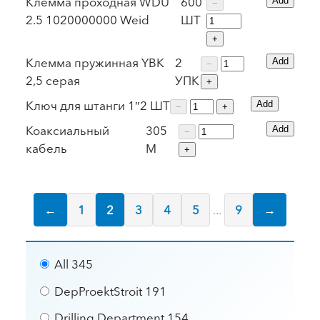
Клемма проходная WDU
600
Add
−
2.5 1020000000 Weid
ШТ
+
Клемма пружинная YBK
2
Add
−
2,5 серая
УПК
+
Ключ для штанги 1″
2
ШТ
Add
−
+
Коаксиальный
305
Add
−
кабель
М
+
←
1
2
3
4
5
...
9
→
All
345
DepProektStroit
191
Drilling Department
154