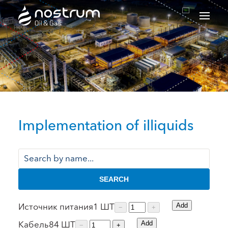
Nostrum Oil & Gas Plc
Implementation of illiquids
SEARCH
Источник питания
1
ШТ
Add
−
+
Кабель
84
ШТ
Add
−
+