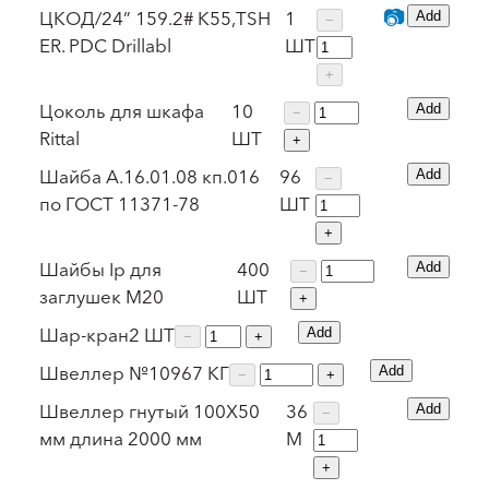
📷
ЦКОД/24” 159.2# K55,TSH
1
Add
−
ER. PDC Drillabl
ШТ
+
Цоколь для шкафа
10
Add
−
Rittal
ШТ
+
Шайба А.16.01.08 кп.016
96
Add
−
по ГОСТ 11371-78
ШТ
+
Шайбы Ip для
400
Add
−
заглушек М20
ШТ
+
Шар-кран
2
ШТ
Add
−
+
Швеллер №10
967
КГ
Add
−
+
Швеллер гнутый 100X50
36
Add
−
мм длина 2000 мм
М
+