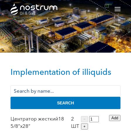
Nostrum Oil & Gas Plc
Implementation of illiquids
SEARCH
Центратор жесткий18
2
Add
−
5/8”x28”
ШТ
+