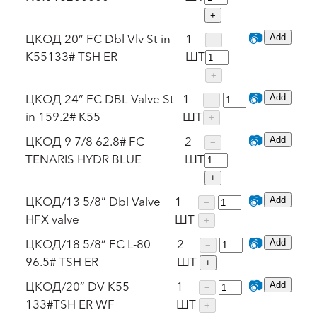
+
📷
ЦКОД 20” FC Dbl Vlv St-in
1
Add
−
K55133# TSH ER
ШТ
+
📷
ЦКОД 24” FC DBL Valve St
1
Add
−
in 159.2# K55
ШТ
+
📷
ЦКОД 9 7/8 62.8# FC
2
Add
−
TENARIS HYDR BLUE
ШТ
+
📷
ЦКОД/13 5/8” Dbl Valve
1
Add
−
HFX valve
ШТ
+
📷
ЦКОД/18 5/8” FС L-80
2
Add
−
96.5# TSH ER
ШТ
+
📷
ЦКОД/20” DV K55
1
Add
−
133#TSH ER WF
ШТ
+